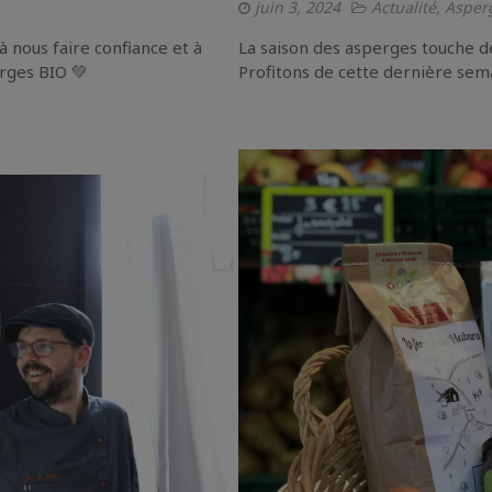
juin 3, 2024
Actualité
,
Asper
à nous faire confiance et à
La saison des asperges touche dé
rges BIO 💚
Profitons de cette dernière sema