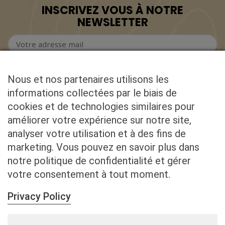
INSCRIVEZ VOUS À NOTRE
NEWSLETTER
Nous et nos partenaires utilisons les
informations collectées par le biais de
cookies et de technologies similaires pour
CONTACT
améliorer votre expérience sur notre site,
analyser votre utilisation et à des fins de
ADRESSE
marketing. Vous pouvez en savoir plus dans
Chemin de Guimpoux 5,
B-6850 PALISEUL (Belgique)
notre politique de confidentialité et gérer
votre consentement à tout moment.
TÉLÉPHONE
+32 474 43 51 09
Privacy Policy
MAIL