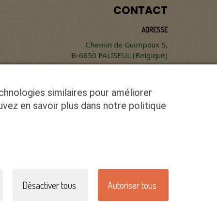
CONTACT
ADRESSE
Chemin de Guimpoux 5,
B-6850 PALISEUL (Belgique)
TÉLÉPHONE
+32 474 43 51 09
echnologies similaires pour améliorer
uvez en savoir plus dans notre politique
MAIL
info@biogailly.be
Désactiver tous
Autoriser tous
Mentions légales