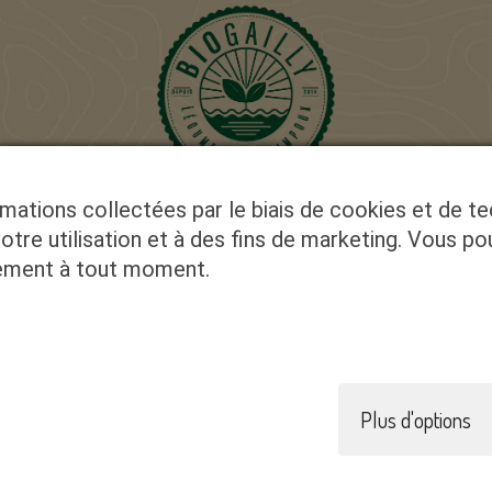
rmations collectées par le biais de cookies et de t
Exploitation suivie par un organisme de
certification BIO, avec l'amour de la terre et du
votre utilisation et à des fins de marketing. Vous po
végétal.
tement à tout moment.
INSCRIVEZ VOUS À NOTRE
NEWSLETTER
Plus d'options
n