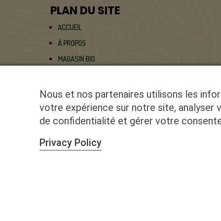
PLAN DU SITE
ACCUEIL
À PROPOS
MAGASIN BIO
SERVICES PRO
ASPERGES BIO
Nous et nos partenaires utilisons les info
votre expérience sur notre site, analyser 
BLOG
de confidentialité et gérer votre consen
CONTACT
Privacy Policy
© 2025 BioGailly |
Un site Inside Communicatio