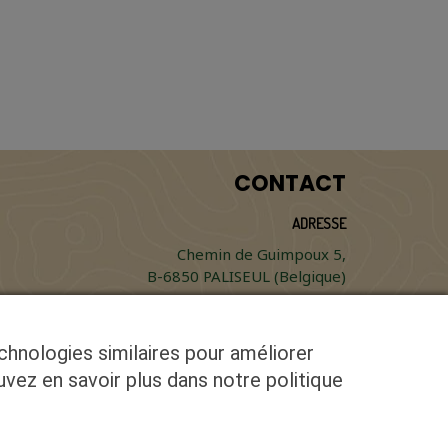
CONTACT
ADRESSE
Chemin de Guimpoux 5,
B-6850 PALISEUL (Belgique)
TÉLÉPHONE
+32 474 43 51 09
echnologies similaires pour améliorer
uvez en savoir plus dans notre politique
MAIL
info@biogailly.be