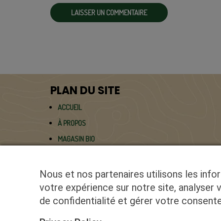
PLAN DU SITE
ACCUEIL
À PROPOS
MAGASIN BIO
SERVICES PRO
ASPERGES BIO
Nous et nos partenaires utilisons les info
BLOG
votre expérience sur notre site, analyser 
de confidentialité et gérer votre consen
CONTACT