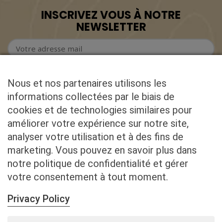
INSCRIVEZ VOUS À NOTRE
NEWSLETTER
Nous et nos partenaires utilisons les
informations collectées par le biais de
cookies et de technologies similaires pour
CONTACT
améliorer votre expérience sur notre site,
analyser votre utilisation et à des fins de
ADRESSE
marketing. Vous pouvez en savoir plus dans
Chemin de Guimpoux 5,
B-6850 PALISEUL (Belgique)
notre politique de confidentialité et gérer
votre consentement à tout moment.
TÉLÉPHONE
+32 474 43 51 09
Privacy Policy
MAIL