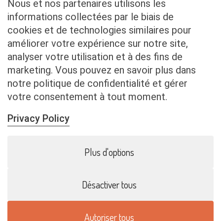
Nous et nos partenaires utilisons les
informations collectées par le biais de
cookies et de technologies similaires pour
CONTACT
améliorer votre expérience sur notre site,
analyser votre utilisation et à des fins de
ADRESSE
marketing. Vous pouvez en savoir plus dans
Chemin de Guimpoux 5,
notre politique de confidentialité et gérer
B-6850 PALISEUL (Belgique)
votre consentement à tout moment.
TÉLÉPHONE
+32 474 43 51 09
Privacy Policy
MAIL
Plus d'options
info@biogailly.be
Désactiver tous
© 2025 BioGailly |
Un site Inside Communication
Autoriser tous