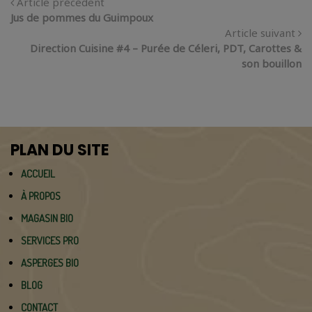
Article précédent
Jus de pommes du Guimpoux
Article suivant
Direction Cuisine #4 – Purée de Céleri, PDT, Carottes &
son bouillon
PLAN DU SITE
ACCUEIL
À PROPOS
MAGASIN BIO
SERVICES PRO
ASPERGES BIO
BLOG
CONTACT