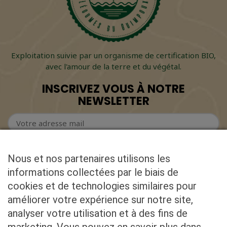
Exploitation suivie par un organisme de certification BIO,
avec l'amour de la terre et du végétal.
INSCRIVEZ VOUS À NOTRE
NEWSLETTER
Nous et nos partenaires utilisons les
informations collectées par le biais de
cookies et de technologies similaires pour
CONTACT
améliorer votre expérience sur notre site,
analyser votre utilisation et à des fins de
ADRESSE